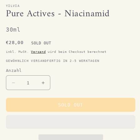
YILVIA
Pure Actives - Niacinamid
30ml
Normaler
€28,00
SOLD OUT
Preis
inkl. MwSt.
Versand
wird beim Checkout berechnet
GEWÖHNLICH VERSANDFERTIG IN 2-5 WERKTAGEN
Anzahl
Verringere
Erhöhe
die
die
Menge
Menge
für
für
SOLD OUT
Pure
Pure
Actives
Actives
-
-
Niacinamid
Niacinamid